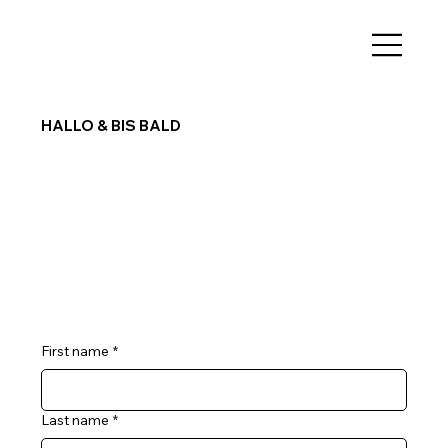
HALLO & BIS BALD
First name
*
Last name
*